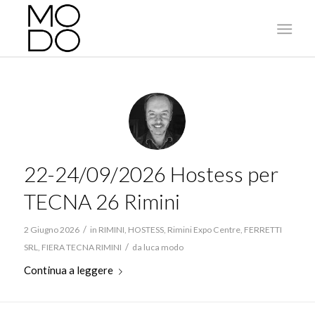
22-24/09/2026 Hostess per
TECNA 26 Rimini
/
2 Giugno 2026
in
RIMINI
,
HOSTESS
,
Rimini Expo Centre
,
FERRETTI
/
SRL
,
FIERA TECNA RIMINI
da
luca modo
Continua a leggere