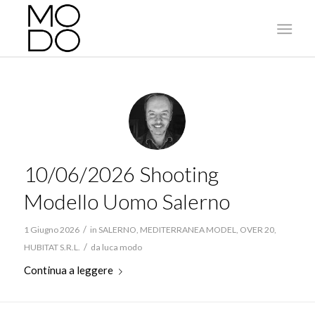
10/06/2026 Shooting
Modello Uomo Salerno
/
1 Giugno 2026
in
SALERNO
,
MEDITERRANEA MODEL
,
OVER 20
,
/
HUBITAT S.R.L.
da
luca modo
Continua a leggere