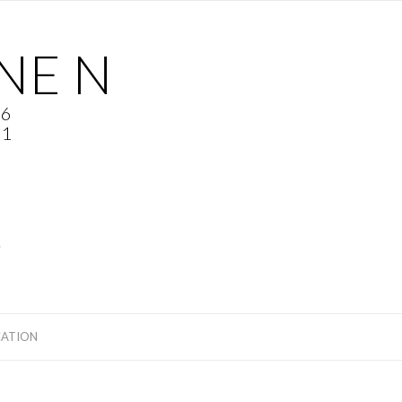
NE N
76
81
i
CATION